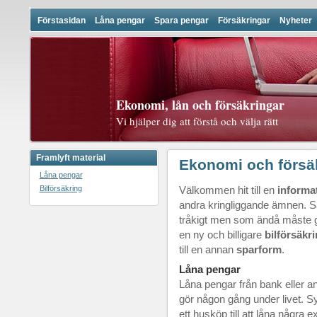
Förstasidan
Låna pengar
Spara pengar
Försäkringar
Nyheter
Ekonomi, lån och försäkringar
Vi hjälper dig att förstå och välja rätt
Framlyft material
Ekonomi och försä
Låna pengar
Bilförsäkring
Välkommen hit till en
informa
andra kringliggande ämnen. S
tråkigt men som ändå måste gö
en ny och billigare
bilförsäkr
till en annan
sparform
.
Låna pengar
Låna pengar från bank eller a
gör någon gång under livet. Syf
ett husköp till att låna några 